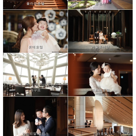
플라자호텔
필경재
롯데호텔
거울못식당
라구뜨
프리마호텔
임피리얼 팰리스
신라호텔