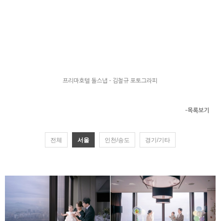
프리마호텔 돌스냅 - 김철규 포토그라피
-목록보기
전체
서울
인천/송도
경기/기타