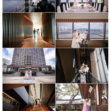
63빌딩
워킹온더클라우드
63 터치더스카이
파크하얏트
63 백리향
조선호텔
엘타워