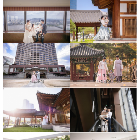
63 백리향
경원재
오라카이 +
조선호텔
한옥촬영
경원재
엘타워