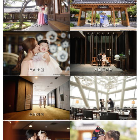
필경재
한옥마을 경복궁
롯데호텔
거울못식당
오라카이
라구뜨