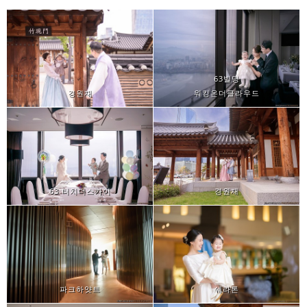
63빌딩
경원재
워킹온더클라우드
63 터치더스카이
경원재
파크하얏트
쉐라톤