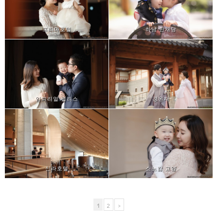
프리마호텔
하남 한채당
임피리얼 팰리스
경원재
신라호텔
소노캄 고양
1
2
>