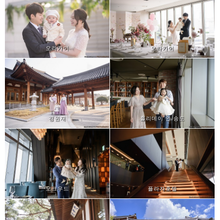
오라카이
오라카이
경원재
홀리데이 인 송도
오크우드
플라자호텔