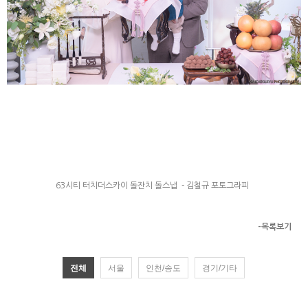
63시티 터치더스카이 돌잔치 돌스냅 - 김철규 포토그라피
-목록보기
전체
서울
인천/송도
경기/기타