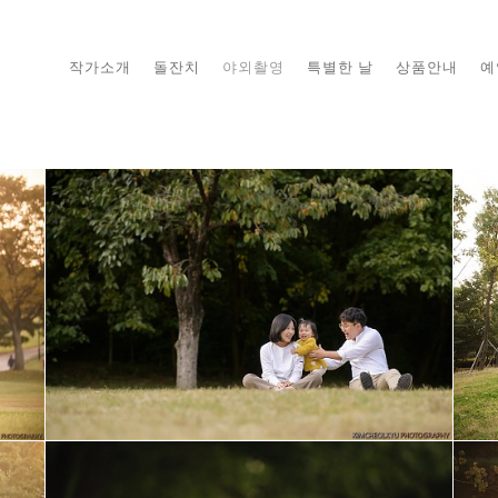
작가소개
돌잔치
야외촬영
특별한 날
상품안내
예