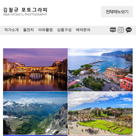
전체메뉴보기
작가소개
|
돌잔치
|
야외촬영
|
상품구성
|
예약문의