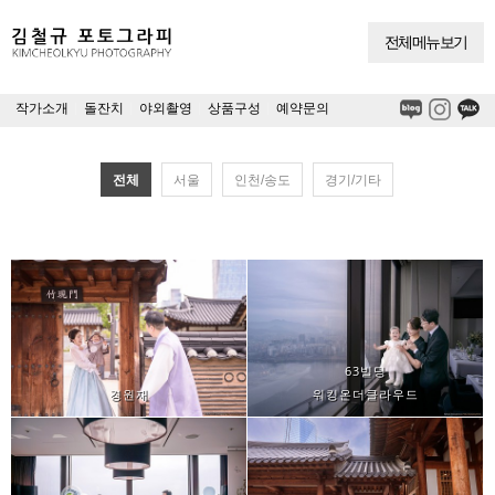
전체메뉴보기
작가소개
|
돌잔치
|
야외촬영
|
상품구성
|
예약문의
전체
서울
인천/송도
경기/기타
63빌딩
경원재
워킹온더클라우드