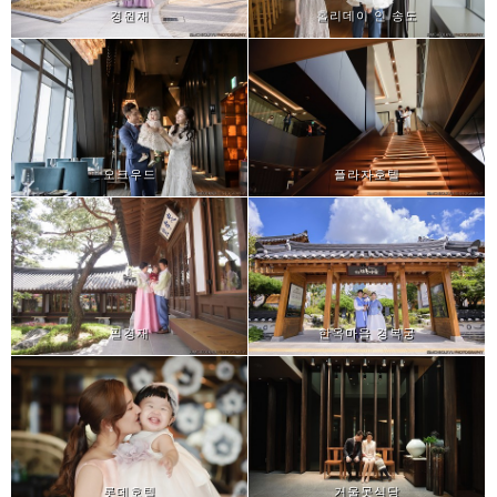
경원재
홀리데이 인 송도
오크우드
플라자호텔
필경재
한옥마을 경복궁
롯데호텔
거울못식당