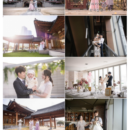
오라카이 +
조선호텔
한옥촬영
경원재
엘타워
오라카이
오라카이