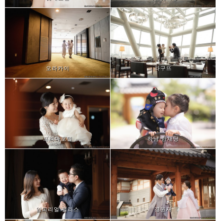
오라카이
라구뜨
프리마호텔
하남 한채당
임피리얼 팰리스
경원재