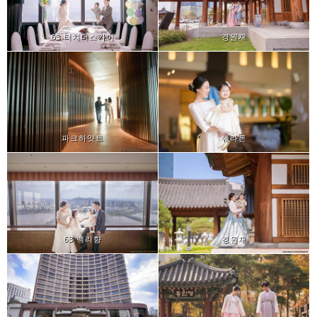
63 터치더스카이
경원재
파크하얏트
쉐라톤
63 백리향
경원재