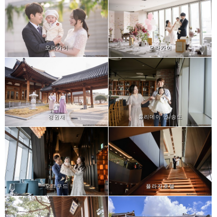
오라카이
오라카이
경원재
홀리데이 인 송도
오크우드
플라자호텔