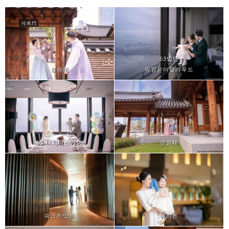
63빌딩
경원재
워킹온더클라우드
63 터치더스카이
경원재
파크하얏트
쉐라톤