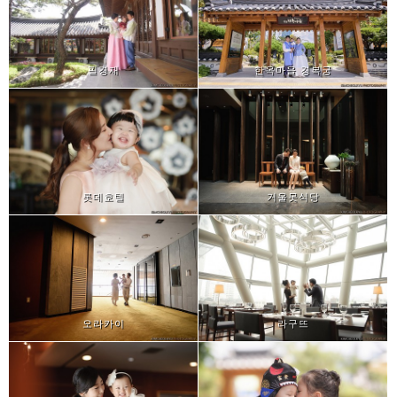
필경재
한옥마을 경복궁
롯데호텔
거울못식당
오라카이
라구뜨