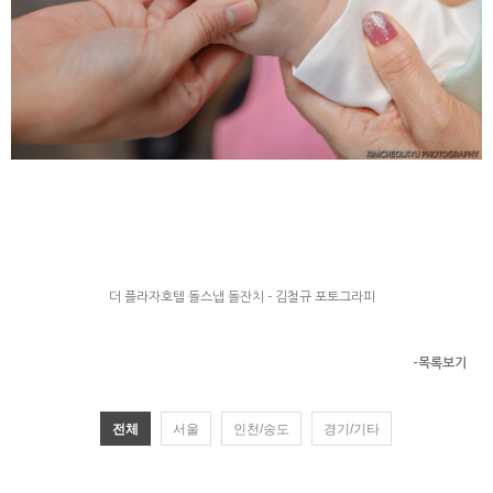
더 플라자호텔 돌스냅 돌잔치 - 김철규 포토그라피
-목록보기
전체
서울
인천/송도
경기/기타