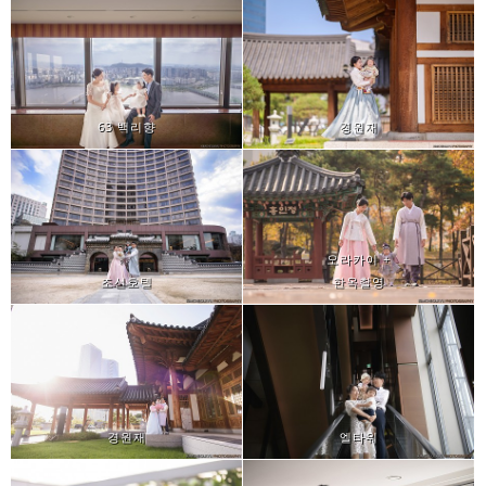
63 백리향
경원재
오라카이 +
조선호텔
한옥촬영
경원재
엘타워