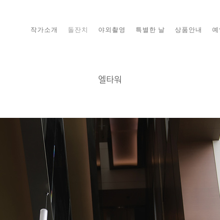
작가소개
돌잔치
야외촬영
특별한 날
상품안내
예
엘타워