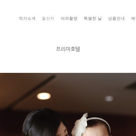
작가소개
돌잔치
야외촬영
특별한 날
상품안내
예
프리마호텔