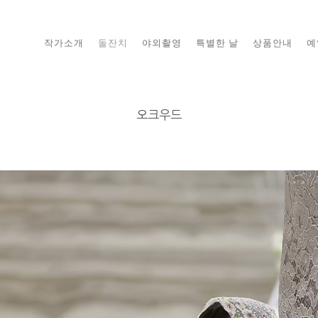
작가소개
돌잔치
야외촬영
특별한 날
상품안내
예
오크우드